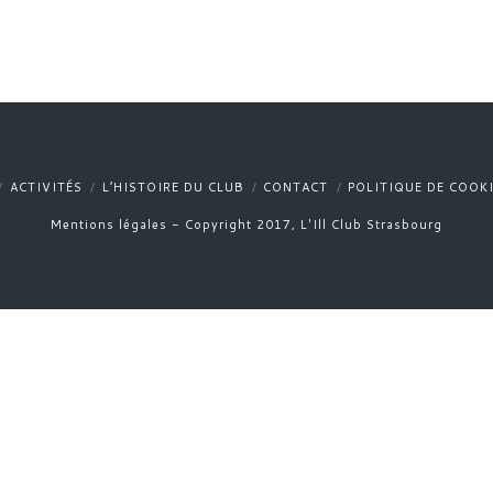
ACTIVITÉS
L’HISTOIRE DU CLUB
CONTACT
POLITIQUE DE COOKI
Mentions légales - Copyright 2017, L'Ill Club Strasbourg