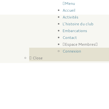
Menu
Accueil
Activités
L’histoire du club
Embarcations
Contact
Espace Membres
Connexion
Close
PRÉSENTATION ASSEMBLÉ
2024
Camille Bouchon
28 janvier 2024