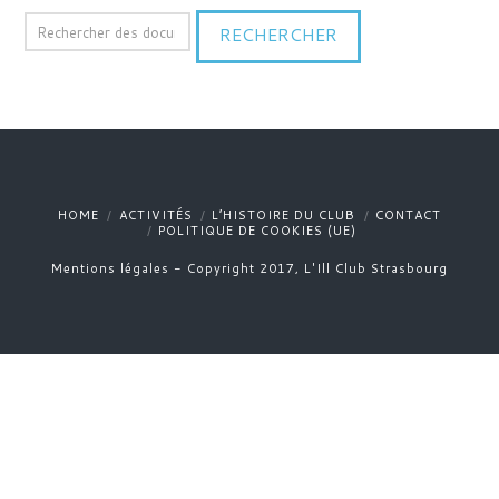
Recherche
RECHERCHER
de
documents
HOME
ACTIVITÉS
L’HISTOIRE DU CLUB
CONTACT
POLITIQUE DE COOKIES (UE)
Mentions légales - Copyright 2017, L'Ill Club Strasbourg