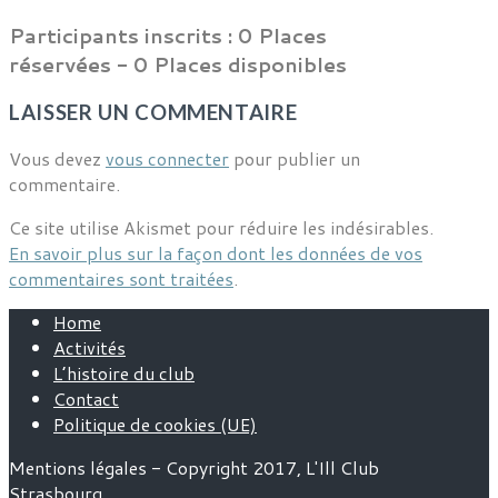
Participants inscrits :
0 Places
réservées - 0 Places disponibles
LAISSER UN COMMENTAIRE
Vous devez
vous connecter
pour publier un
commentaire.
Ce site utilise Akismet pour réduire les indésirables.
En savoir plus sur la façon dont les données de vos
commentaires sont traitées
.
Home
Activités
L’histoire du club
Contact
Politique de cookies (UE)
Mentions légales - Copyright 2017, L'Ill Club
Strasbourg