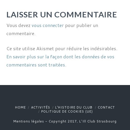
LAISSER UN COMMENTAIRE
Vous devez
vous connecter
pour publier un
commentaire.
Ce site utilise Akismet pour réduire les indésirables.
En savoir plus sur la façon dont les données de vos
commentaires sont traitées
.
HOME
ACTIVITÉS
L’HISTOIRE DU CLUB
CONTACT
POLITIQUE DE COOKIES (UE)
Mentions légales - Copyright 2017, L'Ill Club Strasbourg