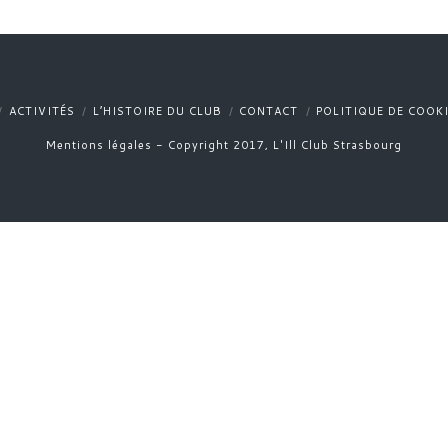
ACTIVITÉS
L’HISTOIRE DU CLUB
CONTACT
POLITIQUE DE COOKI
Mentions légales - Copyright 2017, L'Ill Club Strasbourg